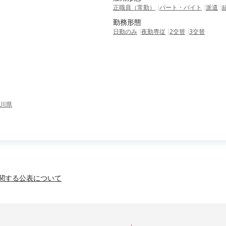
正職員（常勤）
パート・バイト
派遣
勤務形態
日勤のみ
夜勤専従
2交替
3交替
川県
関する公表について