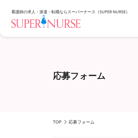
看護師の求人・派遣・転職なら
スーパーナース（SUPER NURSE）
求人を探すTOP
応募フォーム
エリア別に探す
北海道・東北
資格、雇用形態、勤務形態
関東
甲信越・北陸
TOP
応募フォーム
東海