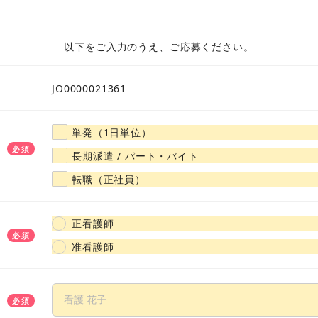
大阪府
兵庫県
京都府
奈良県
滋賀県
和歌山
以下をご入力のうえ、ご応募ください。
山口県
広島県
岡山県
島根県
鳥取県
愛媛県
JO0000021361
福岡県
佐賀県
大分県
熊本県
長崎県
宮崎県
単発（1日単位）
必須
長期派遣 / パート・バイト
転職（正社員）
正看護師
必須
准看護師
必須