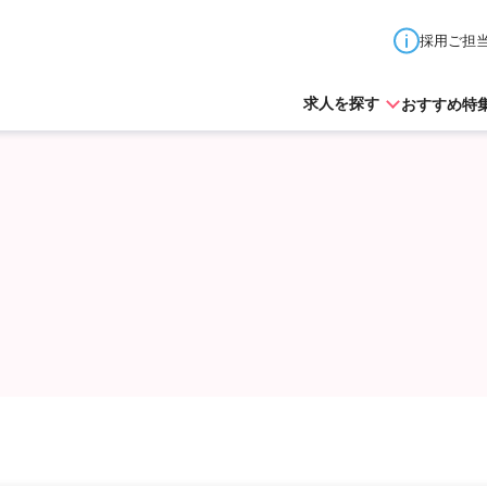
採用ご担
おすすめ特
求人を探す
北海道
青森県
秋田県
山形県
岩手県
宮城県
東京都
神奈川県
埼玉県
千葉県
茨城県
栃木
山梨県
長野県
新潟県
石川県
富山県
福井県
愛知県
岐阜県
三重県
静岡県