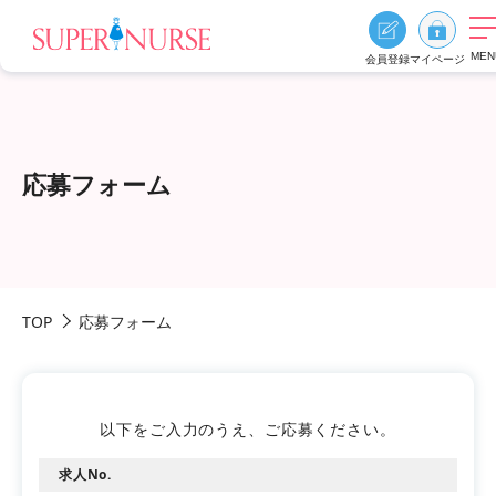
MEN
会員登録
マイページ
求人を探す
求人を探すTOP
応募フォーム
エリア別に探す
資格、雇用形態、勤務形態
おすすめ特集
TOP
応募フォーム
スーパーナースの特長
ご利用の流れ
よくあるご質問
お役立ち情報
以下をご入力のうえ、ご応募ください。
求人No.
0
お気に入り
採用ご担当者様へ