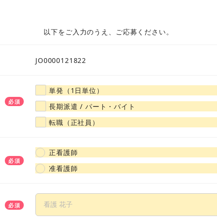
大阪府
兵庫県
京都府
奈良県
滋賀県
和歌山
以下をご入力のうえ、ご応募ください。
山口県
広島県
岡山県
島根県
鳥取県
愛媛県
JO0000121822
福岡県
佐賀県
大分県
熊本県
長崎県
宮崎県
単発（1日単位）
必須
長期派遣 / パート・バイト
転職（正社員）
正看護師
必須
准看護師
必須