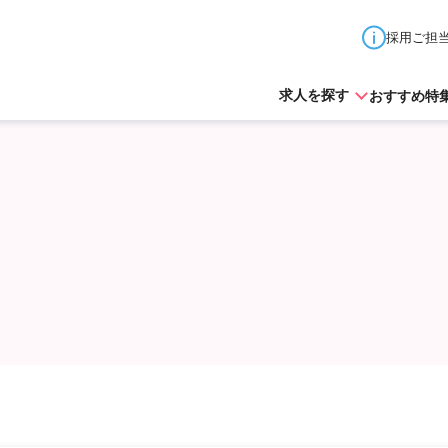
採用ご担
おすすめ特
求人を探す
北海道
青森県
秋田県
山形県
岩手県
宮城県
東京都
神奈川県
埼玉県
千葉県
茨城県
栃木
山梨県
長野県
新潟県
石川県
富山県
福井県
愛知県
岐阜県
三重県
静岡県