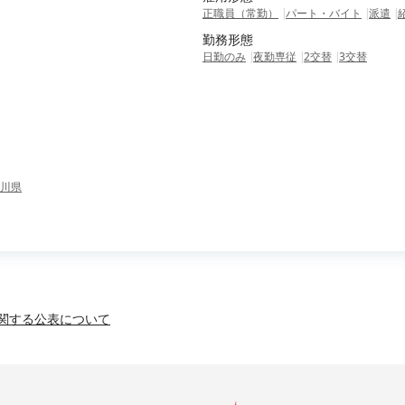
正職員（常勤）
パート・バイト
派遣
勤務形態
日勤のみ
夜勤専従
2交替
3交替
川県
関する公表について