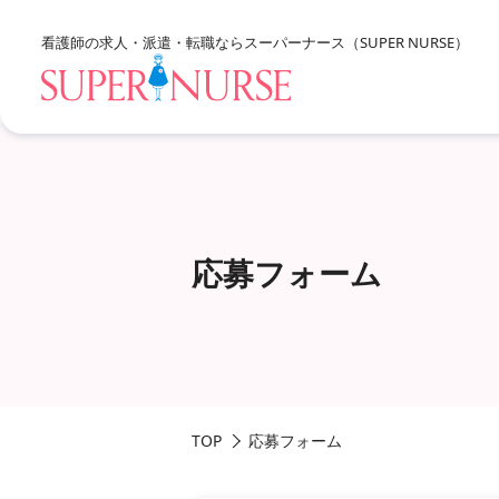
看護師の求人・派遣・転職なら
スーパーナース（SUPER NURSE）
求人を探すTOP
応募フォーム
エリア別に探す
北海道・東北
資格、雇用形態、勤務形態
関東
甲信越・北陸
TOP
応募フォーム
東海