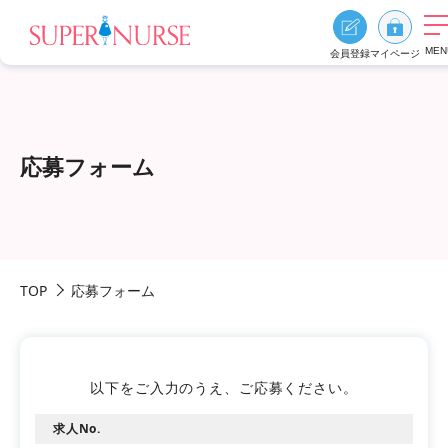
MEN
会員登録
マイページ
求人を探す
求人を探すTOP
応募フォーム
エリア別に探す
資格、雇用形態、勤務形態
おすすめ特集
TOP
応募フォーム
スーパーナースの特長
ご利用の流れ
よくあるご質問
お役立ち情報
以下をご入力のうえ、ご応募ください。
求人No.
0
お気に入り
採用ご担当者様へ