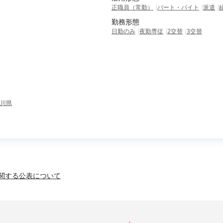
正職員（常勤）
パート・バイト
派遣
勤務形態
日勤のみ
夜勤専従
2交替
3交替
川県
関する公表について