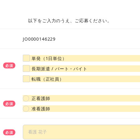
大阪府
兵庫県
京都府
奈良県
滋賀県
和歌山
以下をご入力のうえ、ご応募ください。
山口県
広島県
岡山県
島根県
鳥取県
愛媛県
JO0000146229
福岡県
佐賀県
大分県
熊本県
長崎県
宮崎県
単発（1日単位）
必須
長期派遣 / パート・バイト
転職（正社員）
正看護師
必須
准看護師
必須