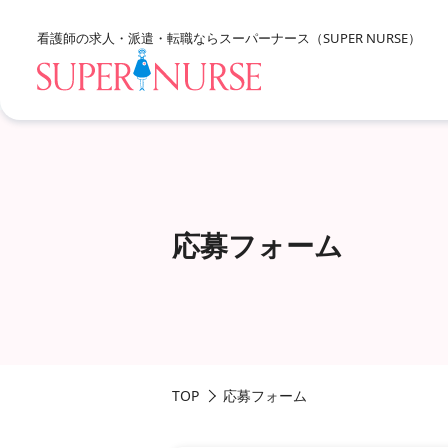
看護師の求人・派遣・転職なら
スーパーナース（SUPER NURSE）
求人を探すTOP
応募フォーム
エリア別に探す
北海道・東北
資格、雇用形態、勤務形態
関東
甲信越・北陸
TOP
応募フォーム
東海