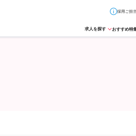
採用ご担
おすすめ特
求人を探す
北海道
青森県
秋田県
山形県
岩手県
宮城県
東京都
神奈川県
埼玉県
千葉県
茨城県
栃木
山梨県
長野県
新潟県
石川県
富山県
福井県
愛知県
岐阜県
三重県
静岡県