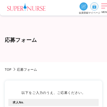
MEN
会員登録
マイページ
求人を探す
求人を探すTOP
応募フォーム
エリア別に探す
資格、雇用形態、勤務形態
おすすめ特集
TOP
応募フォーム
スーパーナースの特長
ご利用の流れ
よくあるご質問
お役立ち情報
以下をご入力のうえ、ご応募ください。
求人No.
0
お気に入り
採用ご担当者様へ