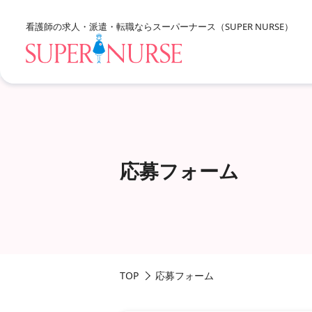
看護師の求人・派遣・転職なら
スーパーナース（SUPER NURSE）
求人を探すTOP
応募フォーム
エリア別に探す
北海道・東北
資格、雇用形態、勤務形態
関東
甲信越・北陸
TOP
応募フォーム
東海