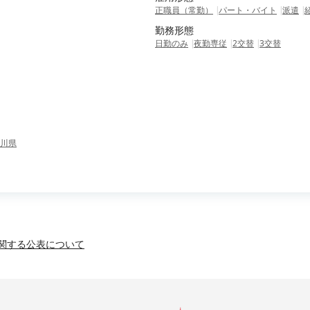
正職員（常勤）
パート・バイト
派遣
勤務形態
日勤のみ
夜勤専従
2交替
3交替
川県
関する公表について