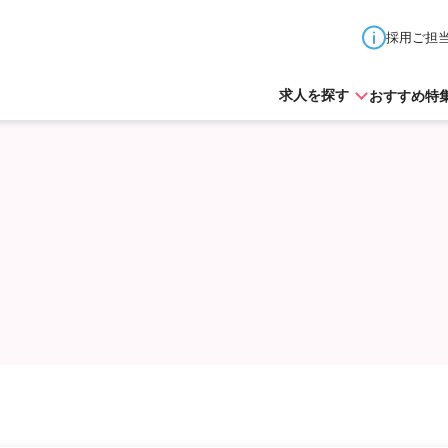
採用ご担
おすすめ特
求人を探す
北海道
青森県
秋田県
山形県
岩手県
宮城県
東京都
神奈川県
埼玉県
千葉県
茨城県
栃木
山梨県
長野県
新潟県
石川県
富山県
福井県
愛知県
岐阜県
三重県
静岡県