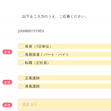
大阪府
兵庫県
京都府
奈良県
滋賀県
和歌山
以下をご入力のうえ、ご応募ください。
山口県
広島県
岡山県
島根県
鳥取県
愛媛県
JO0000151953
福岡県
佐賀県
大分県
熊本県
長崎県
宮崎県
単発（1日単位）
必須
長期派遣 / パート・バイト
転職（正社員）
正看護師
必須
准看護師
必須