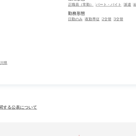
正職員（常勤）
パート・バイト
派遣
勤務形態
日勤のみ
夜勤専従
2交替
3交替
川県
関する公表について