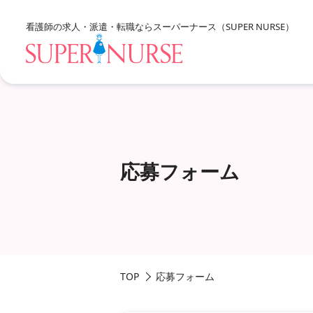
看護師の求人・派遣・転職なら
スーパーナース（SUPER NURSE）
求人を探すTOP
応募フォーム
エリア別に探す
北海道・東北
資格、雇用形態、勤務形態
関東
甲信越・北陸
TOP
応募フォーム
東海