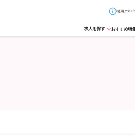
採用ご担
おすすめ特
求人を探す
北海道
青森県
秋田県
山形県
岩手県
宮城県
東京都
神奈川県
埼玉県
千葉県
茨城県
栃木
山梨県
長野県
新潟県
石川県
富山県
福井県
愛知県
岐阜県
三重県
静岡県