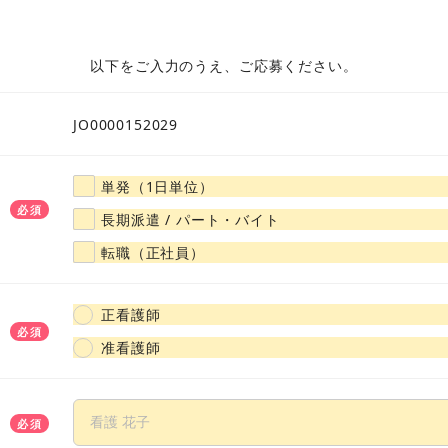
大阪府
兵庫県
京都府
奈良県
滋賀県
和歌山
以下をご入力のうえ、ご応募ください。
山口県
広島県
岡山県
島根県
鳥取県
愛媛県
JO0000152029
福岡県
佐賀県
大分県
熊本県
長崎県
宮崎県
単発（1日単位）
必須
長期派遣 / パート・バイト
転職（正社員）
正看護師
必須
准看護師
必須