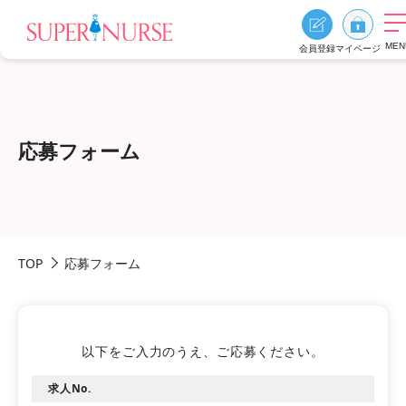
MEN
会員登録
マイページ
求人を探す
求人を探すTOP
応募フォーム
エリア別に探す
資格、雇用形態、勤務形態
おすすめ特集
TOP
応募フォーム
スーパーナースの特長
ご利用の流れ
よくあるご質問
お役立ち情報
以下をご入力のうえ、ご応募ください。
求人No.
0
お気に入り
採用ご担当者様へ