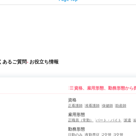
大阪府
兵庫県
京都府
奈良県
滋賀県
和歌山
山口県
広島県
岡山県
島根県
鳥取県
愛媛県
福岡県
佐賀県
大分県
熊本県
長崎県
宮崎県
くあるご質問
お役立ち情報
資格、雇用形態、勤務形態から
資格
正看護師
准看護師
保健師
助産師
雇用形態
正職員（常勤）
パート・バイト
派遣
勤務形態
日勤のみ
夜勤専従
2交替
3交替