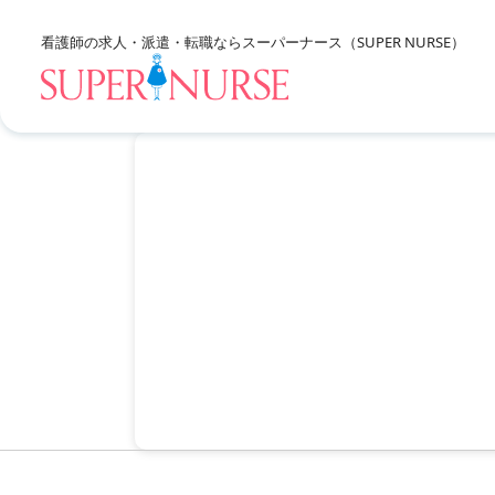
看護師の求人・派遣・転職なら
スーパーナース（SUPER NURSE）
求人を探すTOP
エリア別に探す
北海道・東北
資格、雇用形態、勤務形態
関東
甲信越・北陸
東海