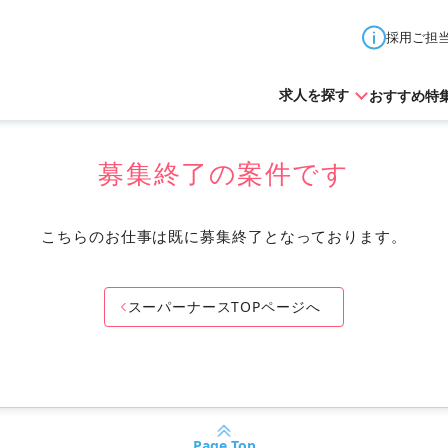
採用ご担
おすすめ特
求人を探す
募集終了の案件です
こちらのお仕事は既に募集終了となっております。
北海道
青森県
秋田県
山形県
岩手県
宮城県
スーパーナースTOPページへ
東京都
神奈川県
埼玉県
千葉県
茨城県
栃木
山梨県
長野県
新潟県
石川県
富山県
福井県
愛知県
岐阜県
三重県
静岡県
Page Top