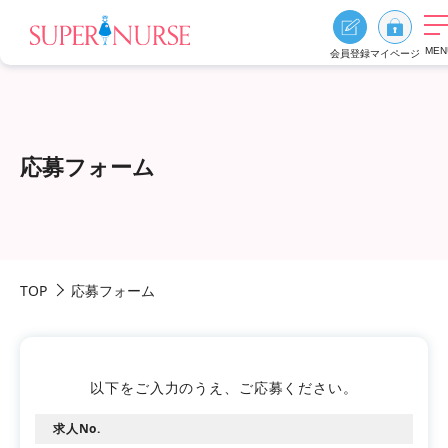
MEN
会員登録
マイページ
求人を探す
求人を探すTOP
応募フォーム
エリア別に探す
資格、雇用形態、勤務形態
おすすめ特集
TOP
応募フォーム
スーパーナースの特長
ご利用の流れ
よくあるご質問
お役立ち情報
以下をご入力のうえ、ご応募ください。
求人No.
0
お気に入り
採用ご担当者様へ