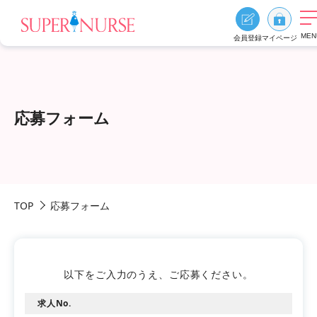
MEN
会員登録
マイページ
求人を探す
求人を探すTOP
応募フォーム
エリア別に探す
資格、雇用形態、勤務形態
おすすめ特集
TOP
応募フォーム
スーパーナースの特長
ご利用の流れ
よくあるご質問
お役立ち情報
以下をご入力のうえ、ご応募ください。
求人No.
0
お気に入り
採用ご担当者様へ